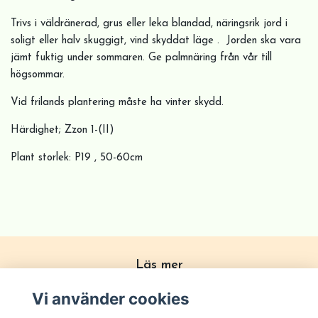
Trivs i väldränerad, grus eller leka blandad, näringsrik jord i
soligt eller halv skuggigt, vind skyddat läge . Jorden ska vara
jämt fuktig under sommaren. Ge palmnäring från vår till
högsommar.
Vid frilands plantering måste ha vinter skydd.
Härdighet; Zzon 1-(II)
Plant storlek: P19 , 50-60cm
Läs mer
Köpvillkor
Vi använder cookies
Om Plantido