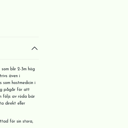
t som blir 2-3m hög
rivs även i
s som hostmedicin i
g pågår för att
 följs av röda bär
 direkt eller
tad för sin stora,