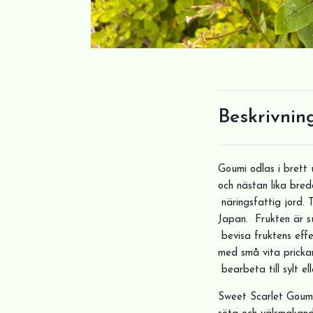
Beskrivnin
Goumi odlas i brett 
och nästan lika bre
näringsfattig jord. 
Japan. Frukten är s
bevisa fruktens eff
med små vita pricka
bearbeta till sylt ell
Sweet Scarlet Goumi 