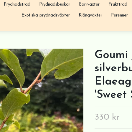
Prydnadsträd
Prydnadsbuskar
Barrväxter
Fruktträd
Exotiska prydnadsväxter
Klängväxter
Perenner
Goumi 
silverb
Elaeag
'Sweet 
330 kr