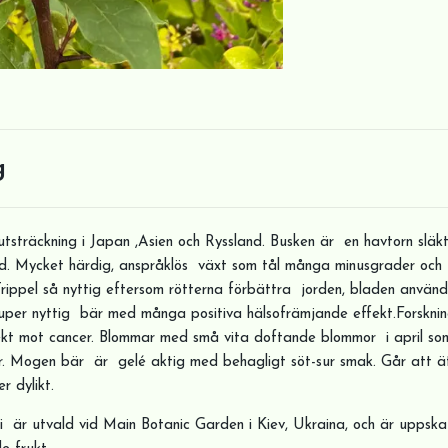
g
utsträckning i Japan ,Asien och Ryssland. Busken är en havtorn släk
dd. Mycket härdig, anspråklös växt som tål många minusgrader och t
Trippel så nyttig eftersom rötterna förbättra jorden, bladen använd
uper nyttig bär med många positiva hälsofrämjande effekt.Forsknin
ekt mot cancer. Blommar med små vita doftande blommor i april som
r. Mogen bär är gelé aktig med behagligt söt-sur smak. Går att äta
er dylikt.
är utvald vid Main Botanic Garden i Kiev, Ukraina, och är uppskat