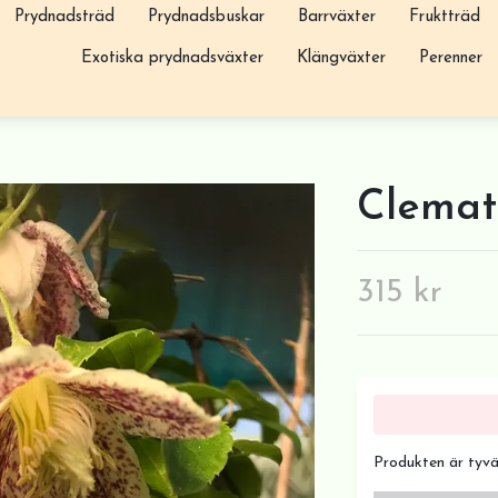
Prydnadsträd
Prydnadsbuskar
Barrväxter
Fruktträd
Exotiska prydnadsväxter
Klängväxter
Perenner
Clemati
315 kr
Produkten är tyvärr