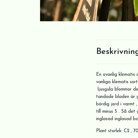
Beskrivnin
En ovanlig klematis 
vanliga klematis sor
ljusgula blommor dek
tandade bladen är gl
bördig jord i varmt 
till minus 5 . Så det
inglasad inglasad b
Plant storlek: C2 , 