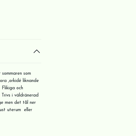
der sommaren som
ora ,orkidé liknande
 Flikiga och
Trivs i väldränerad
ige men det tål ner
just uterum eller