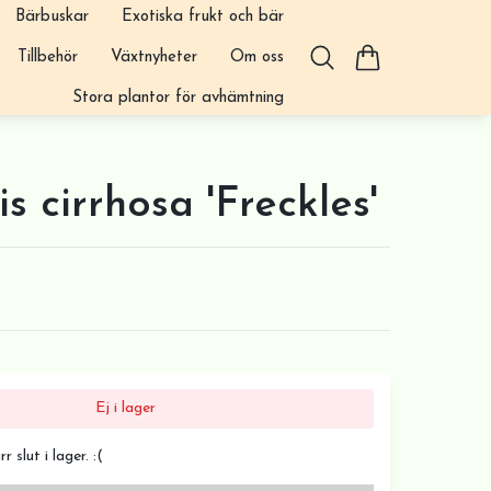
Bärbuskar
Exotiska frukt och bär
Tillbehör
Växtnyheter
Om oss
Stora plantor för avhämtning
s cirrhosa 'Freckles'
Ej i lager
 slut i lager. :(