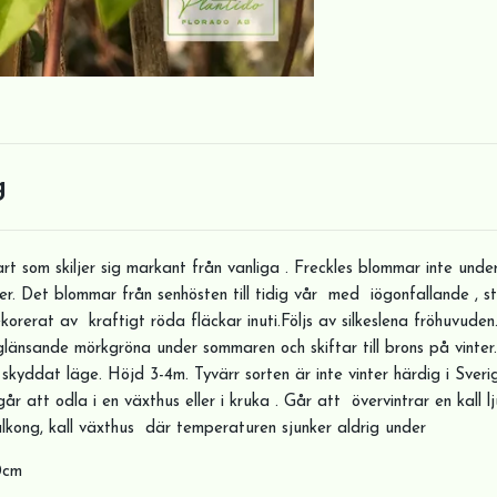
g
art som skiljer sig markant från vanliga . Freckles blommar inte un
ter. Det blommar från senhösten till tidig vår med iögonfallande , st
orerat av kraftigt röda fläckar inuti.Följs av silkeslena fröhuvuden.
änsande mörkgröna under sommaren och skiftar till brons på vinter. 
, skyddat läge. Höjd 3-4m. Tyvärr sorten är inte vinter härdig i Sver
 går att odla i en växthus eller i kruka . Går att övervintrar en kall l
alkong, kall växthus där temperaturen sjunker aldrig under
70cm