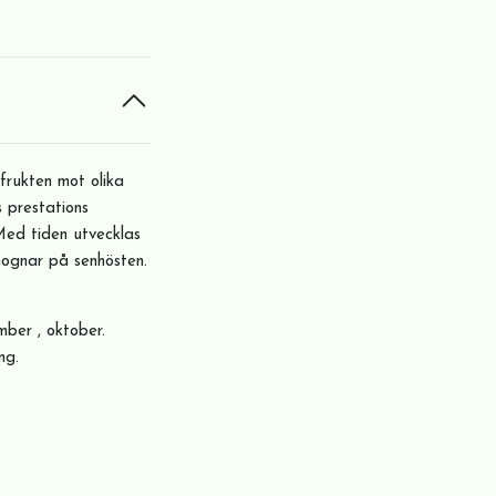
frukten mot olika
s prestations
Med tiden utvecklas
mognar på senhösten.
mber , oktober.
ng.