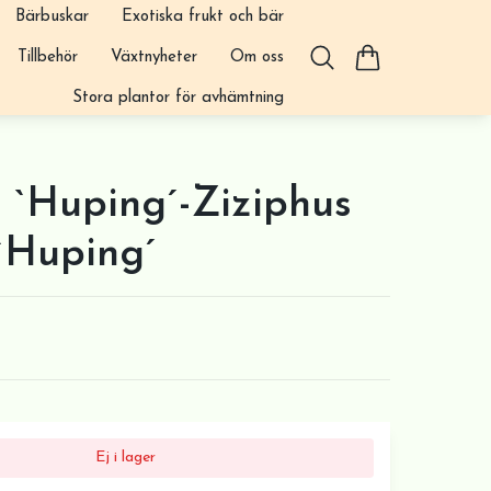
Bärbuskar
Exotiska frukt och bär
Tillbehör
Växtnyheter
Om oss
Stora plantor för avhämtning
 `Huping´-Ziziphus
`Huping´
Ej i lager