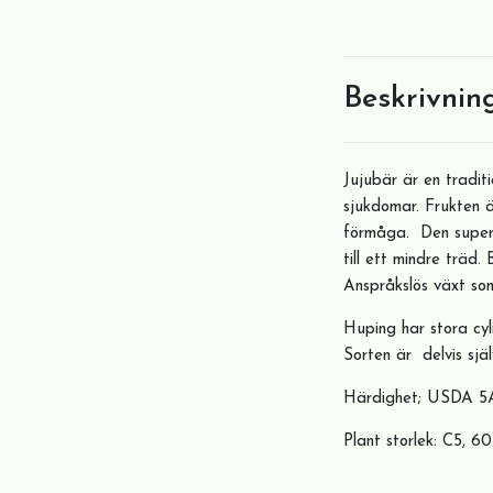
Beskrivnin
Jujubär är en tradit
sjukdomar. Frukten ä
förmåga. Den super 
till ett mindre trä
Anspråkslös växt som 
Huping har stora cyl
Sorten är delvis själ
Härdighet; USDA 
Plant storlek: C5, 