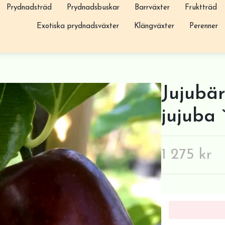
Prydnadsträd
Prydnadsbuskar
Barrväxter
Fruktträd
Exotiska prydnadsväxter
Klängväxter
Perenner
Jujubär
jujuba 
1 275 kr