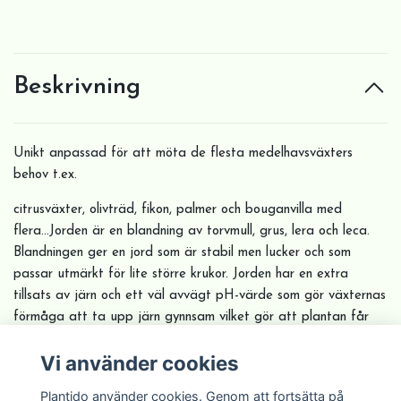
Beskrivning
Unikt anpassad för att möta de flesta medelhavsväxters
behov t.ex.
citrusväxter, olivträd, fikon, palmer och bouganvilla med
flera...Jorden är en blandning av torvmull, grus, lera och leca.
Blandningen ger en jord som är stabil men lucker och som
passar utmärkt för lite större krukor. Jorden har en extra
tillsats av järn och ett väl avvägt pH-värde som gör växternas
förmåga att ta upp järn gynnsam vilket gör att plantan får
extra gröna blad.
Vi använder cookies
18liter i en säck. Jordsäckar går inte att skicka i paket.
Plantido använder cookies. Genom att fortsätta på