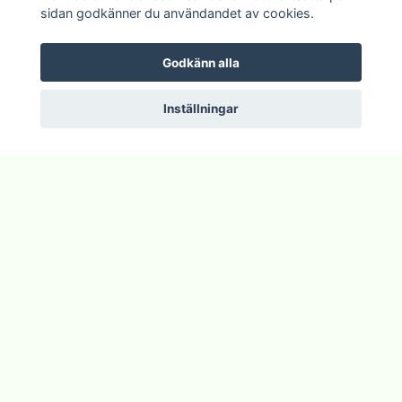
sidan godkänner du användandet av cookies.
Godkänn alla
Inställningar
Läs mer
Köpvillkor
Om Plantido
Kontakta oss
Zon förklarning