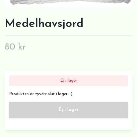
Medelhavsjord
80 kr
Ej i lager
Produkten är tyvärr slut i lager. :(
Ej i lager