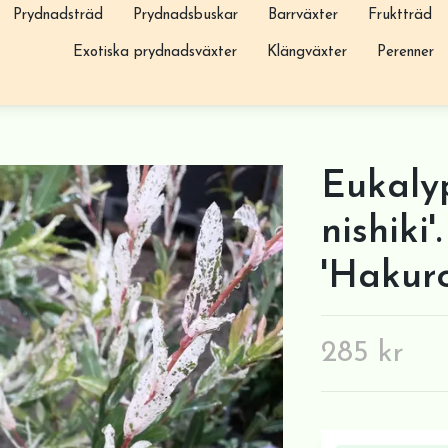
Prydnadsträd
Prydnadsbuskar
Barrväxter
Fruktträd
Exotiska prydnadsväxter
Klängväxter
Perenner
Eukaly
nishiki'
'Hakuro
285 kr