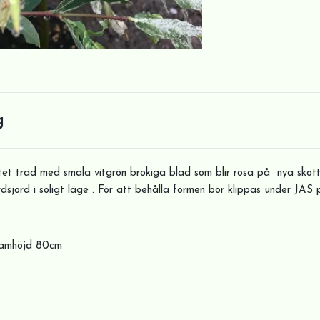
g
tet träd med smala vitgrön brokiga blad som blir rosa på nya skotte
sjord i soligt läge . För att behålla formen bör klippas under JAS 
stamhöjd 80cm