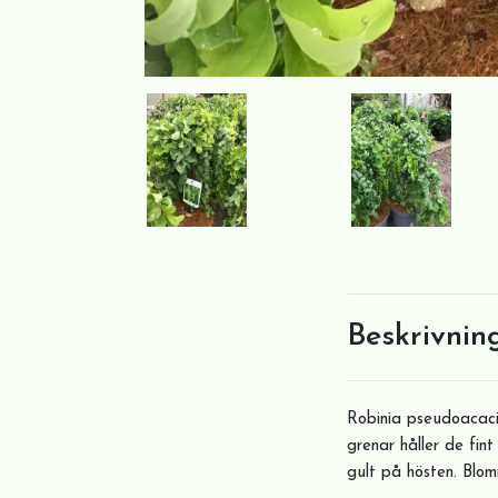
Beskrivnin
Robinia pseudoacacia
grenar håller de fin
gult på hösten. Blo