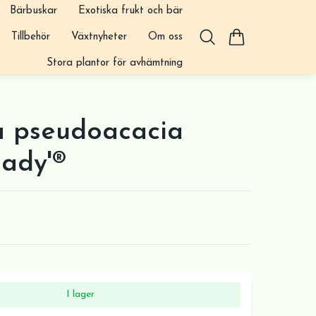
Bärbuskar
Exotiska frukt och bär
Tillbehör
Växtnyheter
Om oss
Stora plantor för avhämtning
a pseudoacacia
Lady'®
I lager