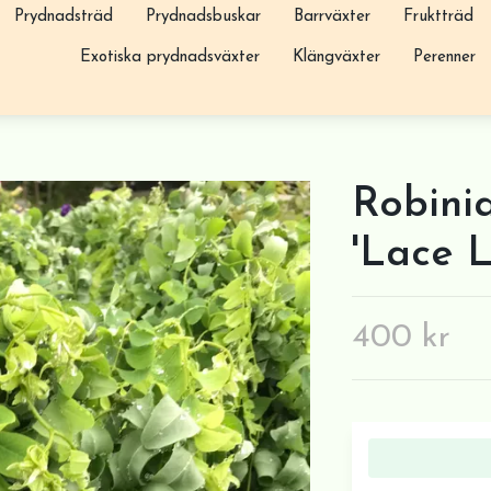
Prydnadsträd
Prydnadsbuskar
Barrväxter
Fruktträd
Exotiska prydnadsväxter
Klängväxter
Perenner
Robini
'Lace 
400 kr