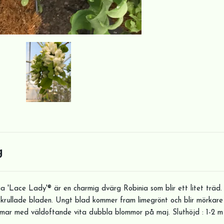
g
 'Lace Lady'® är en charmig dvärg Robinia som blir ett litet träd.
t krullade bladen. Ungt blad kommer fram limegrönt och blir mörkar
mmar med väldoftande vita dubbla blommor på maj. Sluthöjd : 1-2 