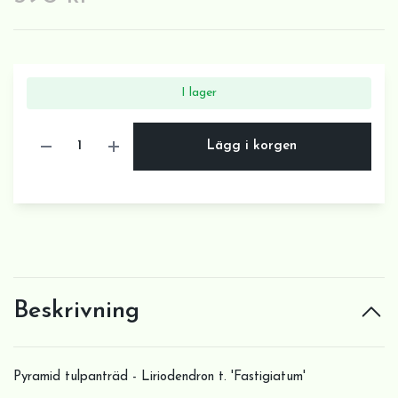
I lager
Lägg i korgen
Beskrivning
Pyramid tulpanträd - Liriodendron t. 'Fastigiatum'