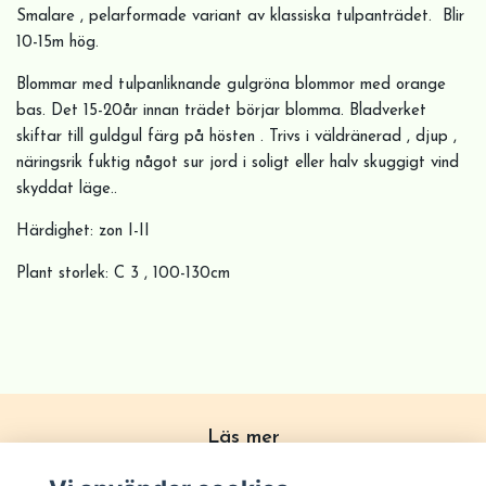
Smalare , pelarformade variant av klassiska tulpanträdet. Blir
10-15m hög.
Blommar med tulpanliknande gulgröna blommor med orange
bas. Det 15-20år innan trädet börjar blomma. Bladverket
skiftar till guldgul färg på hösten . Trivs i väldränerad , djup ,
näringsrik fuktig något sur jord i soligt eller halv skuggigt vind
skyddat läge..
Härdighet: zon I-II
Plant storlek: C 3 , 100-130cm
Läs mer
Köpvillkor