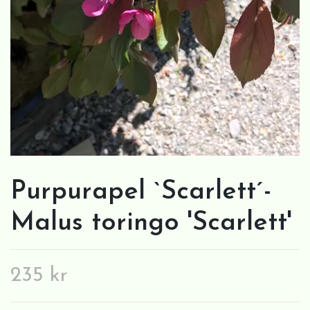
Purpurapel `Scarlett´-
Malus toringo 'Scarlett'
235 kr