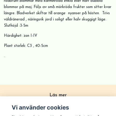
rödbrunt.Blommar med karminröda enkla eller halv dubbla
blommor på maj. Följs av små mörkröda frukter som sitter kvar
längre. Bladverket skiftar till orange nyanser på hösten. Trivs
väldränerad , näringsrik jord i soligt eller halv skuggigt läge.
Sluthöjd :3-5m
Härdighet: zon I-IV
Plant storlek: C3 , 40-5cm
.
Läs mer
Köpvillkor
Vi använder cookies
Om Plantido