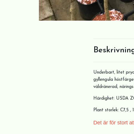
Beskrivnin
Underbart, litet pr
gyllengula höstfärger
väldränerad, närings-
Härdighet: USDA 
Plant storlek: C7,5 ,
Det är för stort 