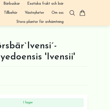
Bärbuskar
Exotiska frukt och bär
Tillbehör
Växtnyheter
Om oss
Stora plantor för avhämtning
rsbär`Ivensi´-
yedoensis 'Ivensii'
I lager