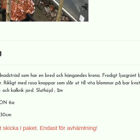
g
ydnadsträd som har en bred och hängandes krona. Frodigt ljusgrönt 
. Rikligt med rosa knoppar som slår ut till vita blommor på bar kvist. 
 och kalkrik jord. Sluthöjd ; 2m
ZON 6a
 130cm
att skicka i paket. Endast för avhämtning!