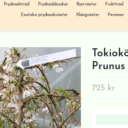
Prydnadsträd
Prydnadsbuskar
Barrväxter
Fruktträd
Exotiska prydnadsväxter
Klängväxter
Perenner
Tokiokö
Prunus 
725 kr