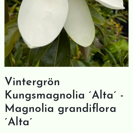
Vintergrön
Kungsmagnolia ´Alta´ -
Magnolia grandiflora
´Alta´