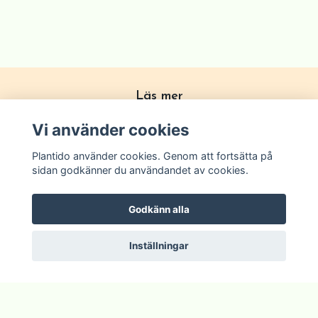
Läs mer
Köpvillkor
Vi använder cookies
Om Plantido
Plantido använder cookies. Genom att fortsätta på
Kontakta oss
sidan godkänner du användandet av cookies.
Zon förklarning
Godkänn alla
Inställningar