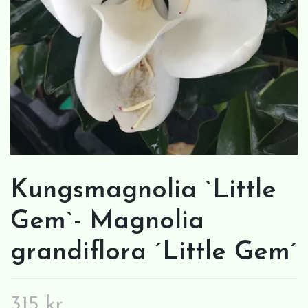
Kungsmagnolia `Little
Gem`- Magnolia
grandiflora ´Little Gem´
315 kr