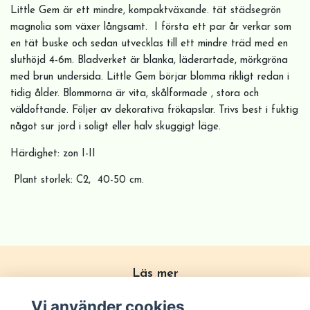
Little Gem är ett mindre, kompaktväxande. tät städsegrön
magnolia som växer långsamt. I första ett par år verkar som
en tät buske och sedan utvecklas till ett mindre träd med en
sluthöjd 4-6m. Bladverket är blanka, läderartade, mörkgröna
med brun undersida. Little Gem börjar blomma rikligt redan i
tidig ålder. Blommorna är vita, skålformade , stora och
väldoftande. Följer av dekorativa frökapslar. Trivs best i fuktig
något sur jord i soligt eller halv skuggigt läge.
Härdighet: zon I-II
Plant storlek: C2, 40-50 cm.
Läs mer
Köpvillkor
Vi använder cookies