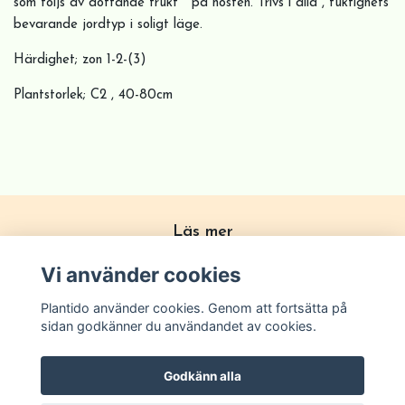
som följs av doftande frukt på hösten. Trivs i alla , fuktighets
bevarande jordtyp i soligt läge.
Härdighet; zon 1-2-(3)
Plantstorlek; C2 , 40-80cm
Läs mer
Köpvillkor
Vi använder cookies
Om Plantido
Plantido använder cookies. Genom att fortsätta på
Kontakta oss
sidan godkänner du användandet av cookies.
Zon förklarning
Godkänn alla