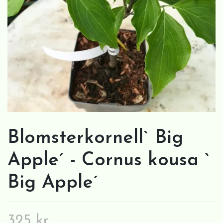
Blomsterkornell` Big
Apple´ - Cornus kousa `
Big Apple´
325 kr