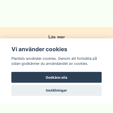
Läs mer
Köpvillkor
Vi använder cookies
Om Plantido
Plantido använder cookies. Genom att fortsätta på
Kontakta oss
sidan godkänner du användandet av cookies.
Zon förklarning
Godkänn alla
Inställningar