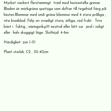
Mycket vackert flerstammigt träd med horisontella grenar.
Bladen är mörkgröna spetsiga som skiftar till tegelröd färg på
hösten.Blommar med små gröna blommor med 4 stora pråliga ,
vita kronblad. Följs av ovanligt stora, ätliga, röd frukt . Trivs
bäst i fuktig , näringsrik,pH neutral eller lätt sur jord i soligt
eller halv skuggigt läge. Sluthöjd: 4-6m
Härdighet: zon I-III
Plant storlek: C2 , 30-40cm