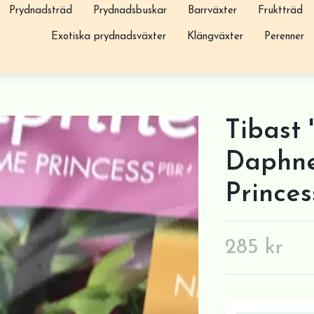
Prydnadsträd
Prydnadsbuskar
Barrväxter
Fruktträd
Exotiska prydnadsväxter
Klängväxter
Perenner
Tibast 
Daphne
Princes
285 kr