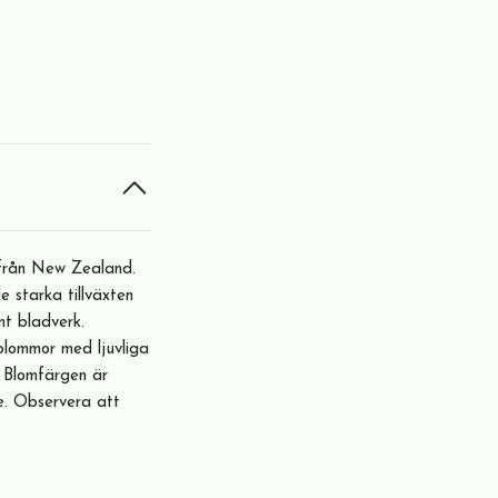
n från New Zealand.
 starka tillväxten
t bladverk.
blommor med ljuvliga
. Blomfärgen är
äge. Observera att