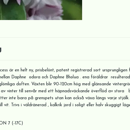
g
ess är en helt ny, prisbelönt, patent registrerad sort ursprunglige
mellan Daphne odora och Daphne Bholua . ena föräldrar resulterade
lömliga doften. Växten blir 90-120cm hög med glänsande vintergrön
 av vinter till senvår med ett häpnadsväckande överflöd av stora 
tter inte bara på grenspets utan kan också växa längs varje stjälk
ll vit. Trivs i väldränerad , kalkrik jord i soligt eller halv skuggigt l
ON 7 (-17C)