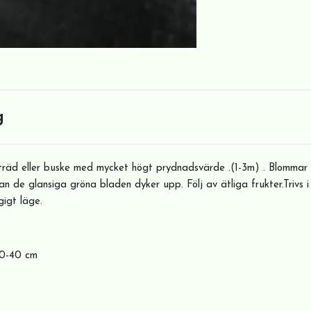
g
t träd eller buske med mycket högt prydnadsvärde .(1-3m) . Blommar
n de glansiga gröna bladen dyker upp. Följ av ätliga frukter.Trivs i
gigt läge.
30-40 cm