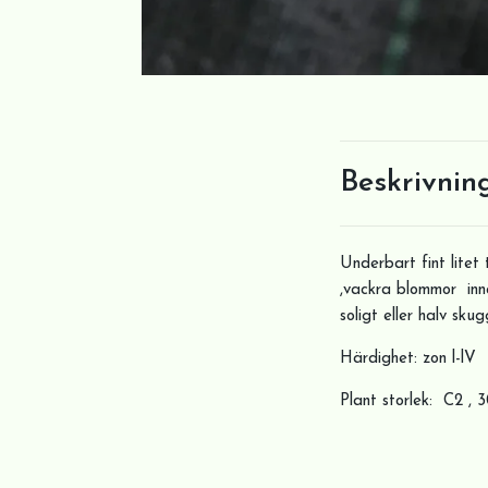
Beskrivnin
Underbart fint lite
,vackra blommor inna
soligt eller halv skug
Härdighet: zon l-lV
Plant storlek: C2 , 