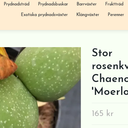
Prydnadsträd
Prydnadsbuskar
Barrväxter
Fruktträd
Exotiska prydnadsväxter
Klängväxter
Perenner
Stor
rosenkv
Chaeno
'Moerlo
165 kr