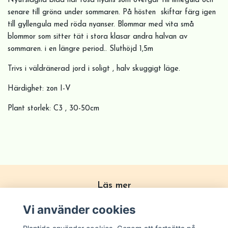
Nyutslagna blad har rosa nyans som övergår till limegula och
senare till gröna under sommaren. På hösten skiftar färg igen
till gyllengula med röda nyanser. Blommar med vita små
blommor som sitter tät i stora klasar andra halvan av
sommaren. i en längre period.. Sluthöjd 1,5m
Trivs i väldränerad jord i soligt , halv skuggigt läge.
Härdighet: zon I-V
Plant storlek: C3 , 30-50cm
Läs mer
Köpvillkor
Vi använder cookies
Om Plantido