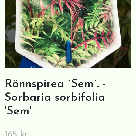
Rönnspirea `Sem´. -
Sorbaria sorbifolia
'Sem'
165 kr