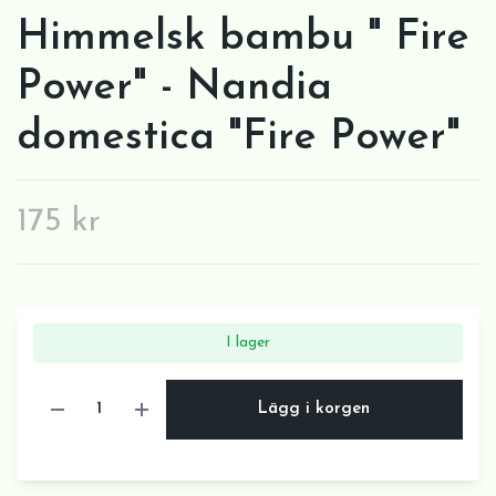
Himmelsk bambu " Fire
Power" - Nandia
domestica "Fire Power"
175 kr
I lager
Lägg i korgen