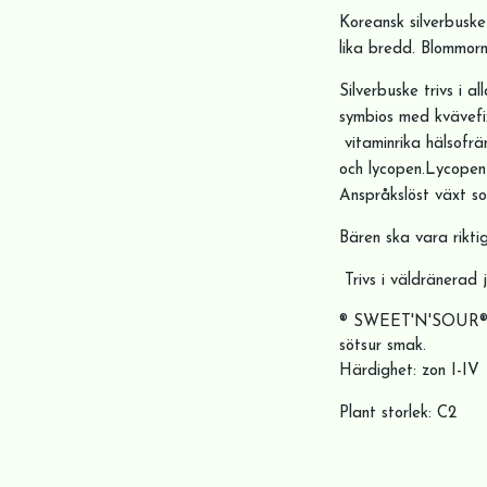
Koreansk silverbuske
lika bredd. Blommor
Silverbuske trivs i a
symbios med kvävefix
vitaminrika hälsofrä
och lycopen.Lycopen ä
Anspråkslöst växt so
Bären ska vara riktig
Trivs i väldränerad j
® SWEET'N'SOUR® har
sötsur smak.
Härdighet: zon I-IV
Plant storlek: C2