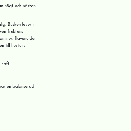
4 m högt och nästan
lig. Busken lever i
ven fruktens
aminer, flavonoider
 till höstoliv.
 saft.
har en balanserad