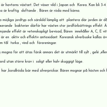
 är havtorns växtart. Det växer vild i Japan och Korea. Kan bli 3-
na är kraftig doftande . Bären är röda med kärna.
lla möjliga jordtyp och särskild lämplig att plantera där jorden är då
erande bakterier därför har växten stor jordförbättrings effekt. Ä
mjande effekt är vetenskapligt bevisad, Bären innehåller A, C, E vit
r en aktiv och effektiv antioxidant. Koreansk silverbuske kallas även
m tål torka , vind och föroreningar.
 mogna för att ätas färsk annars det är utmärkt till sylt , gelé ,eller
ord utan större krav i soligt eller halv skuggigt läge.
 ,korallröda bär med silverprickar. Bären mognar på hösten och 