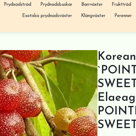
Prydnadsträd
Prydnadsbuskar
Barrväxter
Fruktträd
Exotiska prydnadsväxter
Klängväxter
Perenner
Korean
`POIN
SWEET
Elaeag
POINT
SWEET