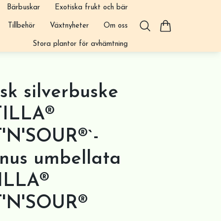
Bärbuskar
Exotiska frukt och bär
Tillbehör
Växtnyheter
Om oss
Stora plantor för avhämtning
sk silverbuske
TILLA®
'N'SOUR®`-
nus umbellata
ILLA®
'N'SOUR®