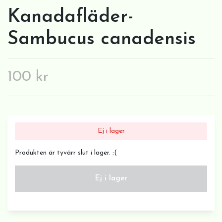
Kanadafläder-
Sambucus canadensis
100 kr
Ej i lager
Produkten är tyvärr slut i lager. :(
Ej i lager