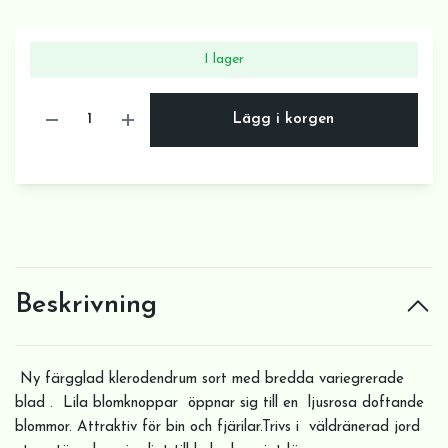
I lager
Lägg i korgen
Beskrivning
Ny färgglad klerodendrum sort med bredda variegrerade
blad . Lila blomknoppar öppnar sig till en ljusrosa doftande
blommor. Attraktiv för bin och fjärilar.Trivs i väldränerad jord