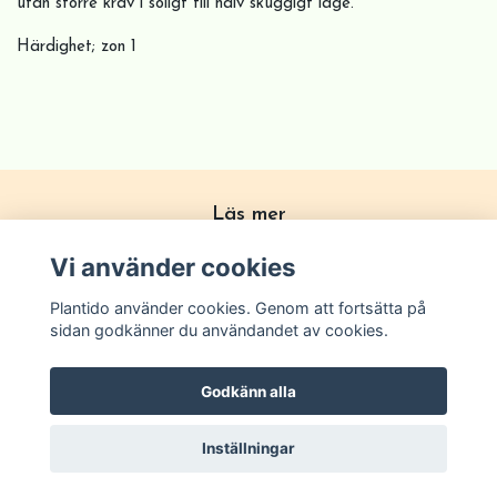
utan större krav i soligt till halv skuggigt läge.
Härdighet; zon 1
Läs mer
Köpvillkor
Vi använder cookies
Om Plantido
Plantido använder cookies. Genom att fortsätta på
Kontakta oss
sidan godkänner du användandet av cookies.
Zon förklarning
Godkänn alla
Inställningar