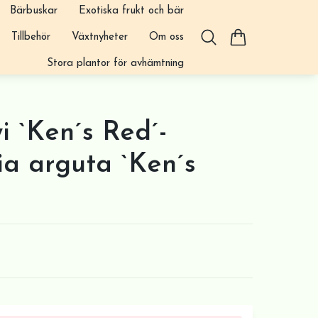
Bärbuskar
Exotiska frukt och bär
Tillbehör
Växtnyheter
Om oss
Stora plantor för avhämtning
i `Ken´s Red´-
ia arguta `Ken´s