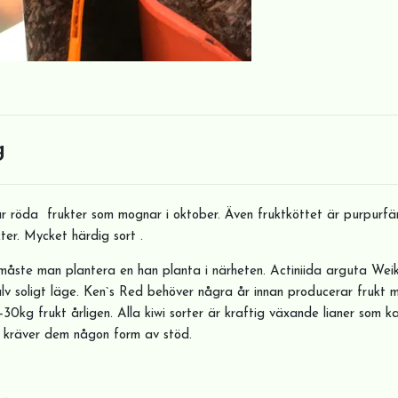
g
r röda frukter som mognar i oktober. Även fruktköttet är purpurfär
er. Mycket härdig sort .
 måste man plantera en han planta i närheten. Actiniida arguta Weiki .
 halv soligt läge. Ken`s Red behöver några år innan producerar frukt
30kg frukt årligen. Alla kiwi sorter är kraftig växande lianer som k
 kräver dem någon form av stöd.