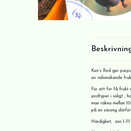
Beskrivnin
Ken´s Red ger purpu
av välsmakande frukt
För att för få frukt
jordtyper i soligt ,
man räkna mellan 10-
på en säsong därför
Härdighet; zon I-III