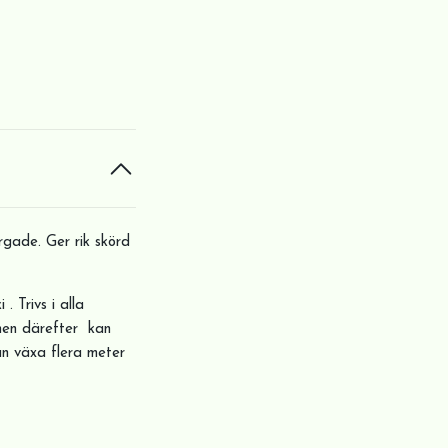
gade. Ger rik skörd
 Trivs i alla
 men därefter kan
an växa flera meter