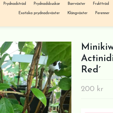
Prydnadsträd
Prydnadsbuskar
Barrväxter
Fruktträd
Exotiska prydnadsväxter
Klängväxter
Perenner
Minikiw
Actinid
Red´
200 kr