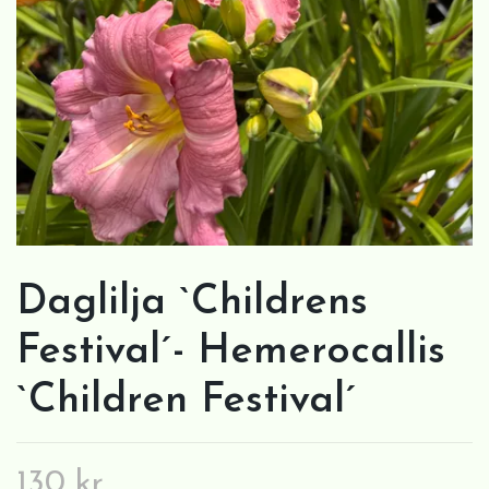
Daglilja `Childrens
Festival´- Hemerocallis
`Children Festival´
130 kr