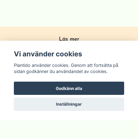
Läs mer
Köpvillkor
Vi använder cookies
Om Plantido
Plantido använder cookies. Genom att fortsätta på
Kontakta oss
sidan godkänner du användandet av cookies.
Zon förklarning
Godkänn alla
Inställningar