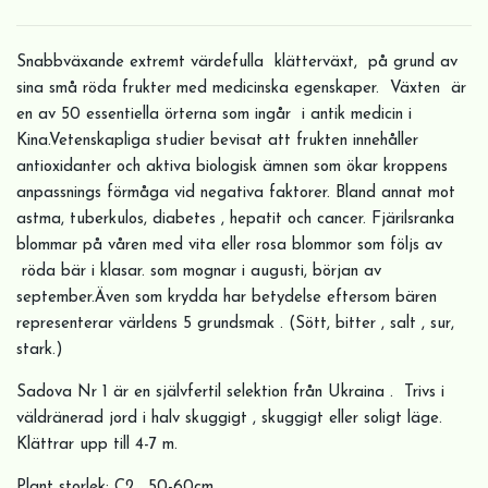
Snabbväxande extremt värdefulla klätterväxt, på grund av
sina små röda frukter med medicinska egenskaper. Växten är
en av 50 essentiella örterna som ingår i antik medicin i
Kina.Vetenskapliga studier bevisat att frukten innehåller
antioxidanter och aktiva biologisk ämnen som ökar kroppens
anpassnings förmåga vid negativa faktorer. Bland annat mot
astma, tuberkulos, diabetes , hepatit och cancer. Fjärilsranka
blommar på våren med vita eller rosa blommor som följs av
röda bär i klasar. som mognar i augusti, början av
september.Även som krydda har betydelse eftersom bären
representerar världens 5 grundsmak . (Sött, bitter , salt , sur,
stark.)
Sadova Nr 1 är en självfertil selektion från Ukraina . Trivs i
väldränerad jord i halv skuggigt , skuggigt eller soligt läge.
Klättrar upp till 4-7 m.
Plant storlek; C2 , 50-60cm