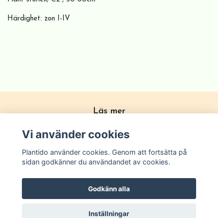
Härdighet: zon I-IV
Läs mer
Köpvillkor
Vi använder cookies
Om Plantido
Plantido använder cookies. Genom att fortsätta på
Kontakta oss
sidan godkänner du användandet av cookies.
Zon förklarning
Godkänn alla
Inställningar