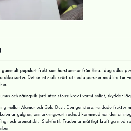
g
t gammalt populärt frukt som härstammar från Kina. Idag odlas pers
a olika sorter. Det är inte alls svårt att odla persikor med lite tur 
kor.
humus och näringsrik jord utan större krav i varmt soligt, skyddat läg
ning mellan Alamar och Gold Dust. Den ger stora, rundade frukter 
Skalen är gulgrön, anmärkningsvärt rodnad karminröd när den är mog
aftigt och aromatiskt. Självfertil. Träden är måttligt kraftiga med s
mber.