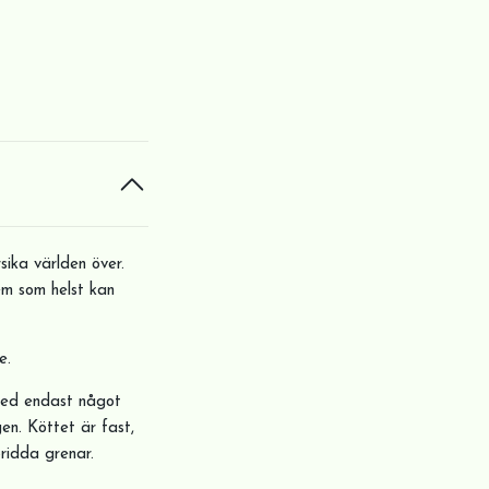
ika världen över.
vem som helst kan
e.
med endast något
en. Köttet är fast,
pridda grenar.