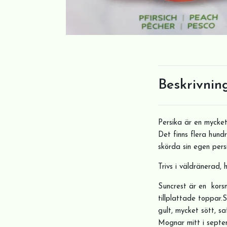
Beskrivnin
Persika är en mycke
Det finns flera hundr
skörda sin egen persi
Trivs i väldränerad, 
Suncrest är en kors
tillplattade toppar.
gult, mycket sött, s
Mognar mitt i septe