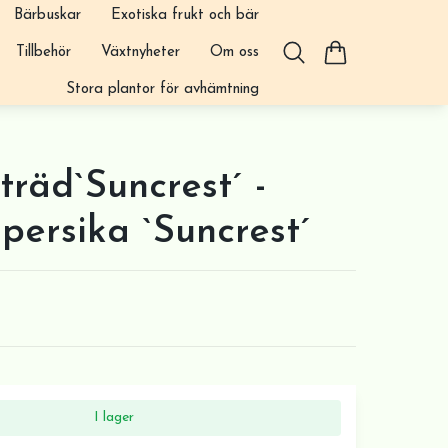
Bärbuskar
Exotiska frukt och bär
Tillbehör
Växtnyheter
Om oss
Stora plantor för avhämtning
träd`Suncrest´ -
persika `Suncrest´
I lager