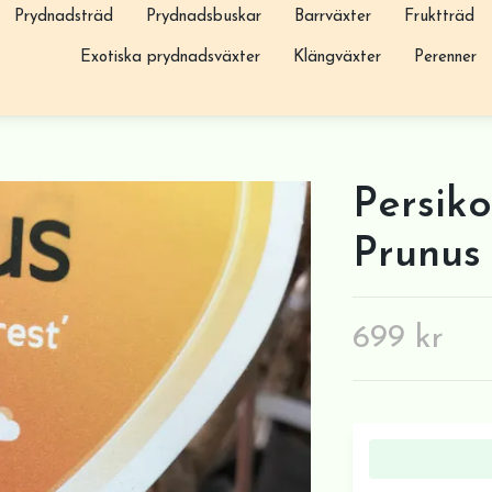
Prydnadsträd
Prydnadsbuskar
Barrväxter
Fruktträd
Exotiska prydnadsväxter
Klängväxter
Perenner
Persiko
Prunus 
699 kr