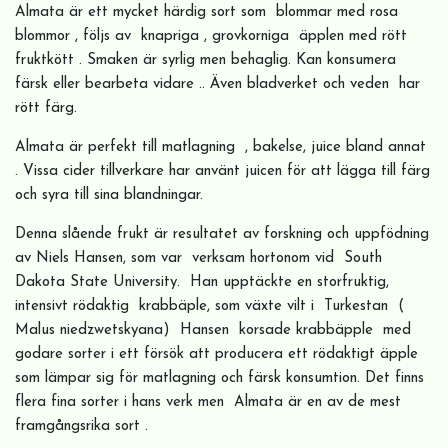
Almata är ett mycket härdig sort som blommar med rosa
blommor , följs av knapriga , grovkorniga äpplen med rött
fruktkött . Smaken är syrlig men behaglig. Kan konsumera
färsk eller bearbeta vidare .. Även bladverket och veden har
rött färg.
Almata är perfekt till matlagning , bakelse, juice bland annat
. Vissa cider tillverkare har använt juicen för att lägga till färg
och syra till sina blandningar.
Denna slående frukt är resultatet av forskning och uppfödning
av Niels Hansen, som var verksam hortonom vid South
Dakota State University. Han upptäckte en storfruktig,
intensivt rödaktig
krabbäple, som växte vilt i Turkestan (
Malus niedzwetskyana)
Hansen korsade krabbäpple med
godare sorter i ett försök att producera ett rödaktigt äpple
som lämpar sig för matlagning och färsk konsumtion. Det finns
flera fina sorter i hans verk men Almata är en av de mest
framgångsrika sort .