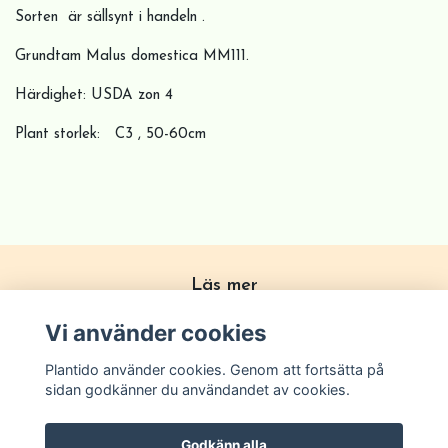
Sorten är sällsynt i handeln .
Grundtam Malus domestica MM111.
Härdighet: USDA zon 4
Plant storlek: C3 , 50-60cm
Läs mer
Köpvillkor
Vi använder cookies
Om Plantido
Plantido använder cookies. Genom att fortsätta på
Kontakta oss
sidan godkänner du användandet av cookies.
Zon förklarning
Godkänn alla