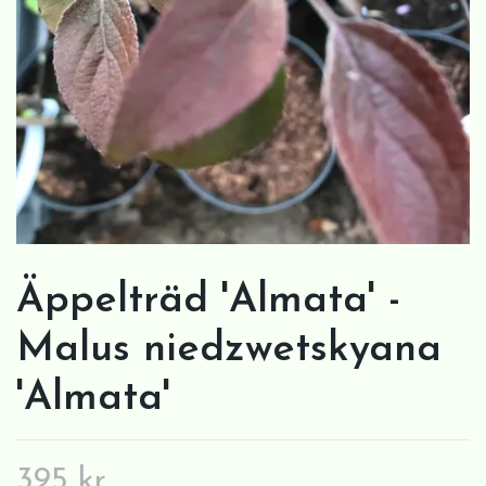
Äppelträd 'Almata' -
Malus niedzwetskyana
'Almata'
395 kr