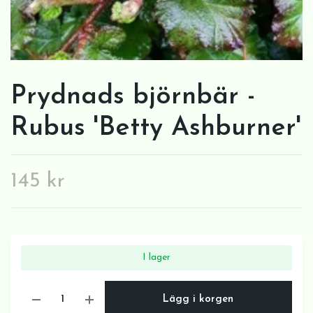
Prydnads björnbär -
Rubus 'Betty Ashburner'
145 kr
I lager
Lägg i korgen