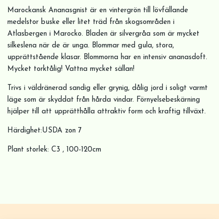
Marockansk Ananasgnist är en vintergrön till lövfällande
medelstor buske eller litet träd från skogsområden i
Atlasbergen i Marocko. Bladen är silvergråa som är mycket
silkeslena när de är unga. Blommar med gula, stora,
upprättstående klasar. Blommorna har en intensiv ananasdoft.
Mycket torktålig! Vattna mycket sällan!
Trivs i väldränerad sandig eller grynig, dålig jord i soligt varmt
läge som är skyddat från hårda vindar. Förnyelsebeskärning
hjälper till att upprätthålla attraktiv form och kraftig tillväxt.
Härdighet:USDA zon 7
Plant storlek: C3 , 100-120cm