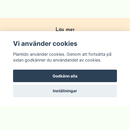
Läs mer
Köpvillkor
Vi använder cookies
Om Plantido
Plantido använder cookies. Genom att fortsätta på
Kontakta oss
sidan godkänner du användandet av cookies.
Zon förklarning
Godkänn alla
Inställningar
© 2026 Plantido