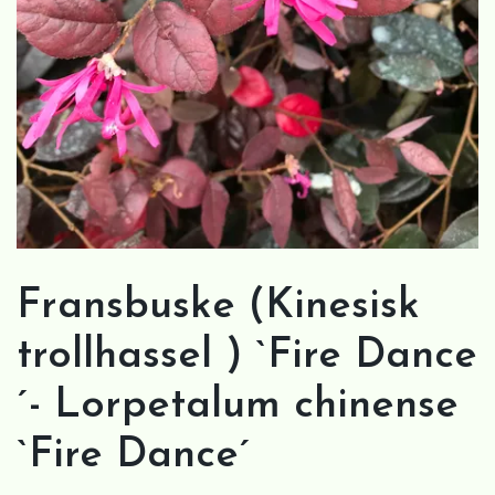
Fransbuske (Kinesisk
trollhassel ) `Fire Dance
´- Lorpetalum chinense
`Fire Dance´