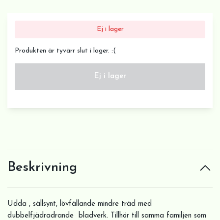
Ej i lager
Produkten är tyvärr slut i lager. :(
Ej i lager
Beskrivning
Udda , sällsynt, lövfällande mindre träd med
dubbelfjädradrande bladverk. Tillhör till samma familjen som