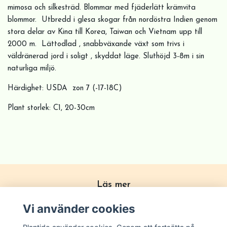
mimosa och silkesträd. Blommar med fjäderlätt krämvita
blommor. Utbredd i glesa skogar från nordöstra Indien genom
stora delar av Kina till Korea, Taiwan och Vietnam upp till
2000 m. Lättodlad , snabbväxande växt som trivs i
väldränerad jord i soligt , skyddat läge. Sluthöjd 3-8m i sin
naturliga miljö.
Härdighet: USDA zon 7 (-17-18C)
Plant storlek: C1, 20-30cm
Läs mer
Köpvillkor
Vi använder cookies
Om Plantido