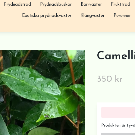
Prydnadsträd
Prydnadsbuskar
Barrväxter
Fruktträd
Exotiska prydnadsväxter
Klängväxter
Perenner
Camelli
350 kr
Produkten är tyvärr