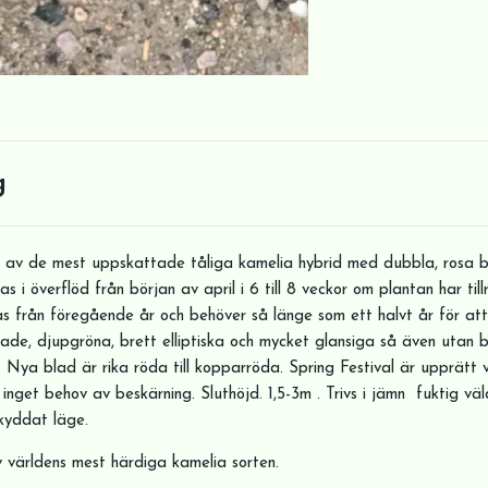
g
en av de mest uppskattade tåliga kamelia hybrid med dubbla, rosa b
sas i överflöd från början av april i 6 till 8 veckor om plantan har til
as från föregående år och behöver så länge som ett halvt år för at
tade, djupgröna, brett elliptiska och mycket glansiga så även utan
. Nya blad är rika röda till kopparröda. Spring Festival är upprätt
inget behov av beskärning. Sluthöjd. 1,5-3m . Trivs i jämn fuktig väld
skyddat läge.
v världens mest härdiga kamelia sorten.