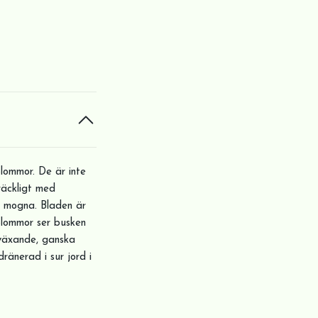
lommor. De är inte
lräckligt med
t mogna. Bladen är
 blommor ser busken
 växande, ganska
ränerad i sur jord i