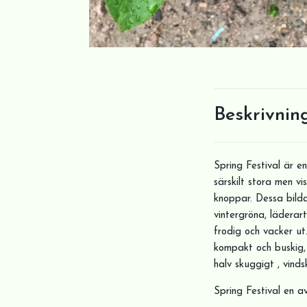
Beskrivnin
Spring Festival är 
särskilt stora men vi
knoppar. Dessa bild
vintergröna, läderar
frodig och vacker ut
kompakt och buskig, 
halv skuggigt , vind
Spring Festival en a