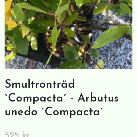
Smultronträd
`Compacta´ - Arbutus
unedo `Compacta´
525 kr