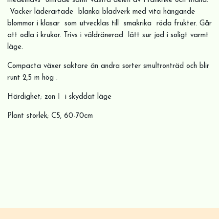
medelhavs område samt västra delen av Frankrike och Irland.
Vacker läderartade blanka bladverk med vita hängande
blommor i klasar som utvecklas till smakrika röda frukter. Går
att odla i krukor. Trivs i väldränerad lätt sur jod i soligt varmt
läge.
Compacta växer saktare än andra sorter smultronträd och blir
runt 2,5 m hög .
Härdighet; zon I i skyddat läge
Plant storlek; C5, 60-70cm