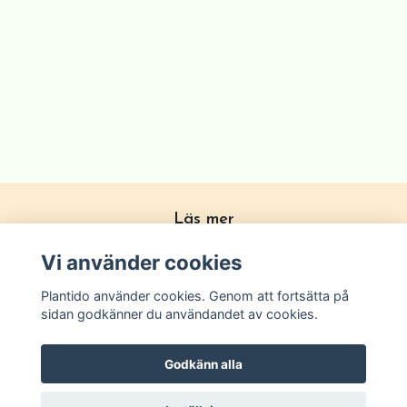
Läs mer
Köpvillkor
Vi använder cookies
Om Plantido
Plantido använder cookies. Genom att fortsätta på
Kontakta oss
sidan godkänner du användandet av cookies.
Zon förklarning
Godkänn alla