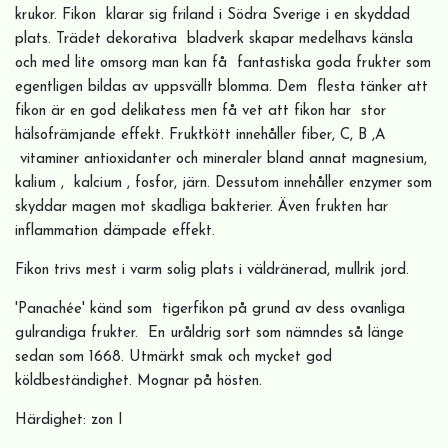
krukor. Fikon klarar sig friland i Södra Sverige i en skyddad
plats. Trädet dekorativa bladverk skapar medelhavs känsla
och med lite omsorg man kan få fantastiska goda frukter som
egentligen bildas av uppsvällt blomma. Dem flesta tänker att
fikon är en god delikatess men få vet att fikon har stor
hälsofrämjande effekt. Fruktkött innehåller fiber, C, B ,A
vitaminer antioxidanter och mineraler bland annat magnesium,
kalium , kalcium , fosfor, järn. Dessutom innehåller enzymer som
skyddar magen mot skadliga bakterier. Även frukten har
inflammation dämpade effekt.
Fikon trivs mest i varm solig plats i väldränerad, mullrik jord.
'Panachée' känd som tigerfikon på grund av dess ovanliga
gulrandiga frukter. En uråldrig sort som nämndes så länge
sedan som 1668. Utmärkt smak och mycket god
köldbeständighet. Mognar på hösten.
Härdighet: zon I