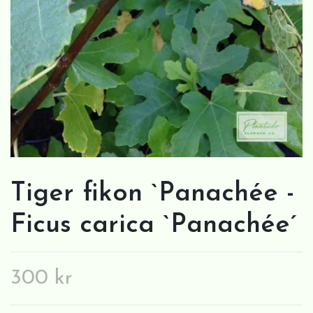
Tiger fikon `Panachée -
Ficus carica `Panachée´
300 kr