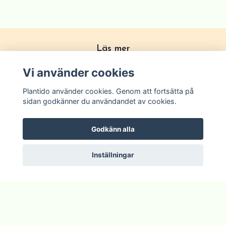
Läs mer
Köpvillkor
Vi använder cookies
Om Plantido
Plantido använder cookies. Genom att fortsätta på
Kontakta oss
sidan godkänner du användandet av cookies.
Zon förklarning
Godkänn alla
Inställningar
© 2026 Plantido