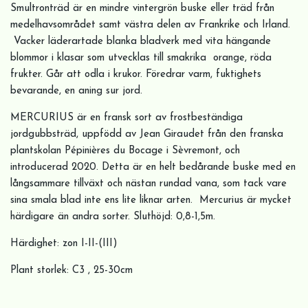
Smultronträd är en mindre vintergrön buske eller träd från
medelhavsområdet samt västra delen av Frankrike och Irland.
Vacker läderartade blanka bladverk med vita hängande
blommor i klasar som utvecklas till smakrika orange, röda
frukter. Går att odla i krukor. Föredrar varm, fuktighets
bevarande, en aning sur jord.
MERCURIUS är en fransk sort av frostbeständiga
jordgubbsträd, uppfödd av Jean Giraudet från den franska
plantskolan Pépinières du Bocage i Sèvremont, och
introducerad 2020. Detta är en helt bedårande buske med en
långsammare tillväxt och nästan rundad vana, som tack vare
sina smala blad inte ens lite liknar arten. Mercurius är mycket
härdigare än andra sorter. Sluthöjd: 0,8-1,5m.
Härdighet: zon I-II-(III)
Plant storlek: C3 , 25-30cm