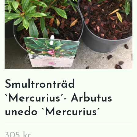
Smultronträd
`Mercurius´- Arbutus
unedo `Mercurius´
305 kr