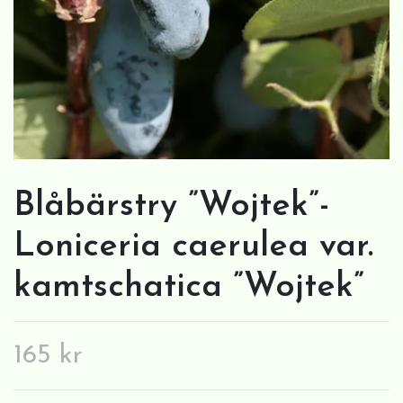
Blåbärstry ”Wojtek”-
Loniceria caerulea var.
kamtschatica ”Wojtek”
165 kr