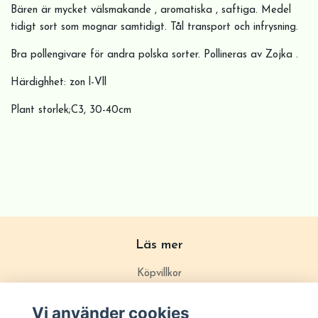
Bären är mycket välsmakande , aromatiska , saftiga. Medel
tidigt sort som mognar samtidigt. Tål transport och infrysning.
Bra pollengivare för andra polska sorter. Pollineras av Zojka .
Härdighhet: zon l-Vll
Plant storlek;C3, 30-40cm
Läs mer
Köpvillkor
Om Plantido
Vi använder cookies
Kontakta oss