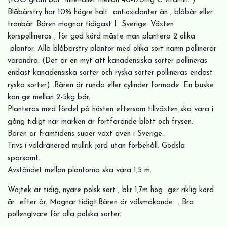
(1OO gram bär innehåller mellan 40-170mg C vitamin. )
Blåbärstry har 10% högre halt antioxidanter än , blåbär eller
tranbär. Bären mognar tidigast I Sverige. Växten
korspollineras , för god körd måste man plantera 2 olika
plantor. Alla blåbärstry plantor med olika sort namn pollinerar
varandra. (Det är en myt att kanadensiska sorter pollineras
endast kanadensiska sorter och ryska sorter pollineras endast
ryska sorter) .Bären är runda eller cylinder formade. En buske
kan ge mellan 2-5kg bär.
Planteras med fördel på hösten eftersom tillväxten ska vara i
gång tidigt när marken är fortfarande blött och frysen.
Bären är framtidens super växt även i Sverige.
Trivs i väldränerad mullrik jord utan förbehåll. Gödsla
sparsamt.
Avståndet mellan plantorna ska vara 1,5 m.
Wojtek är tidig, nyare polsk sort , blir 1,7m hög ger riklig körd
år efter år. Mognar tidigt.Bären är välsmakande . Bra
pollengivare för alla polska sorter.