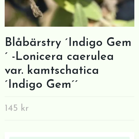
Blåbärstry ´Indigo Gem
´ -Lonicera caerulea
var. kamtschatica
´Indigo Gem´´
145 kr