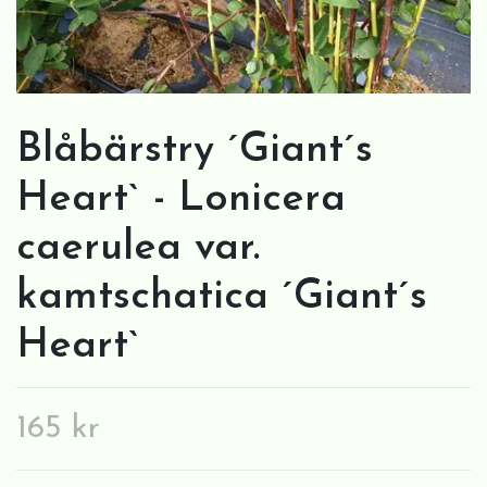
Blåbärstry ´Giant´s
Heart` - Lonicera
caerulea var.
kamtschatica ´Giant´s
Heart`
165 kr