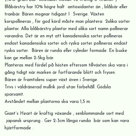
Blåbärstry har 10% högre halt antioxidanter än , blåbär eller
tranbär. Bären mognar tidigast I Sverige. Växten
korspollineras , för god körd måste man plantera 2olika sorter
plantor. Alla blåbärstry plantor med olika sort namn pollinerar
varandra. Det är en myt att kanadensiska sorter pollineras
endast kanadensiska sorter och ryska sorter pollineras endast
ryska sorter. Bären är runda eller cylinder formade. En buske
kan ge mellan 2-5kg bär.
Planteras med fördel på hösten eftersom tillväxten ska vara i
gång tidigt när marken är fortfarande blött och frysen.
Bären är framtidens super växt även i Sverige.
Trivs i väldränerad mullrik jord utan förbehåll. Gödsla
sparsamt.
Avståndet mellan plantorna ska vara 1,5 m.
Giant´s Heart är kraftig växande , senblommande sort med
japansk ursprung . Ger 2-3cm långa runda bär som kan vara
hjärtformade .