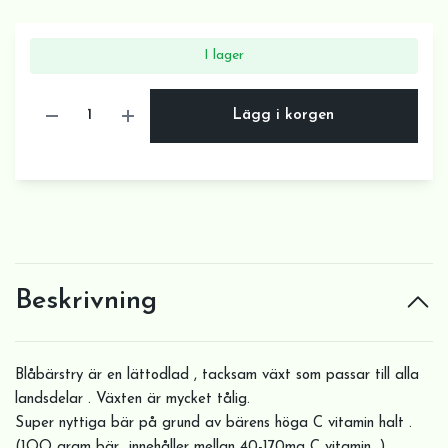
I lager
Lägg i korgen
Beskrivning
Blåbärstry är en lättodlad , tacksam växt som passar till alla
landsdelar . Växten är mycket tålig.
Super nyttiga bär på grund av bärens höga C vitamin halt .
(1OO gram bär innehåller mellan 40-170mg C vitamin. )