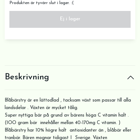
Produkten är tyvärr slut i lager. :(
Ej i lager
Beskrivning
Blåbärstry är en lättodlad , tacksam växt som passar till alla
landsdelar . Växten är mycket tålig.
Super nyttiga bär på grund av bärens höga C vitamin halt .
(1OO gram bär innehåller mellan 40-170mg C vitamin. )
Blåbärstry har 10% högre halt antioxidanter än , blåbär eller
tranbär. Bären mognar tidigast I Sverige. Växten