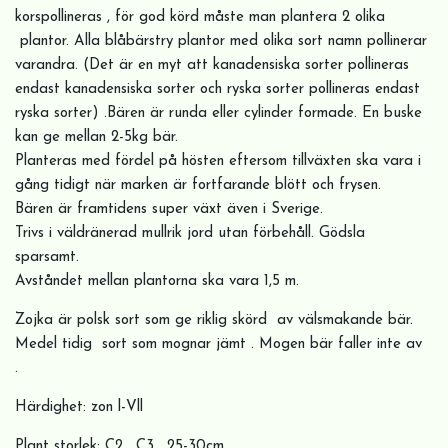
korspollineras , för god körd måste man plantera 2 olika
plantor. Alla blåbärstry plantor med olika sort namn pollinerar
varandra. (Det är en myt att kanadensiska sorter pollineras
endast kanadensiska sorter och ryska sorter pollineras endast
ryska sorter) .Bären är runda eller cylinder formade. En buske
kan ge mellan 2-5kg bär.
Planteras med fördel på hösten eftersom tillväxten ska vara i
gång tidigt när marken är fortfarande blött och frysen.
Bären är framtidens super växt även i Sverige.
Trivs i väldränerad mullrik jord utan förbehåll. Gödsla
sparsamt.
Avståndet mellan plantorna ska vara 1,5 m.
Zojka är polsk sort som ge riklig skörd av välsmakande bär.
Medel tidig sort som mognar jämt . Mogen bär faller inte av
.
Härdighet: zon l-Vll
Plant storlek; C2 , C3 , 25-30cm