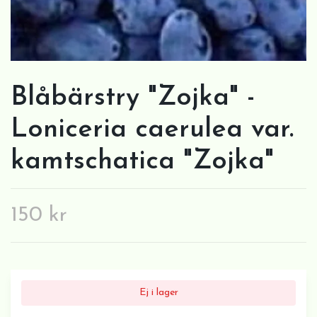
Blåbärstry "Zojka" -
Loniceria caerulea var.
kamtschatica "Zojka"
150 kr
Ej i lager